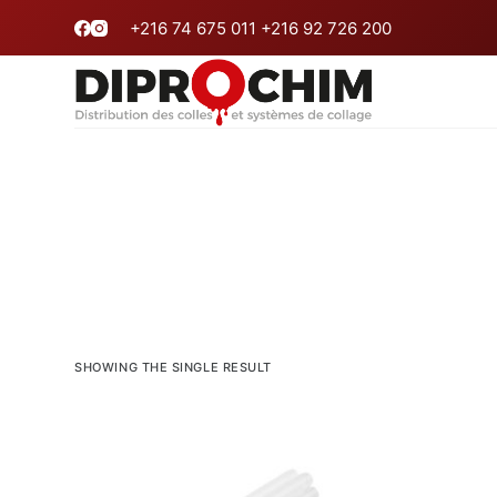
P
+216 74 675 011 +216 92 726 200
a
s
s
e
r
a
u
c
o
n
t
SHOWING THE SINGLE RESULT
e
n
u