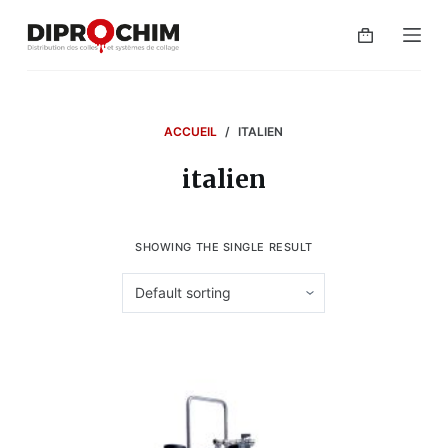
P
a
s
s
e
ACCUEIL
/
ITALIEN
r
italien
a
u
c
SHOWING THE SINGLE RESULT
o
n
t
e
n
u