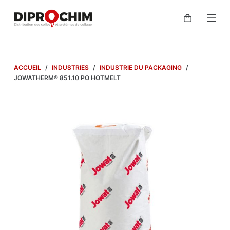
P
a
s
s
e
ACCUEIL
/
INDUSTRIES
/
INDUSTRIE DU PACKAGING
/
r
JOWATHERM® 851.10 PO HOTMELT
a
u
c
o
n
t
e
n
u