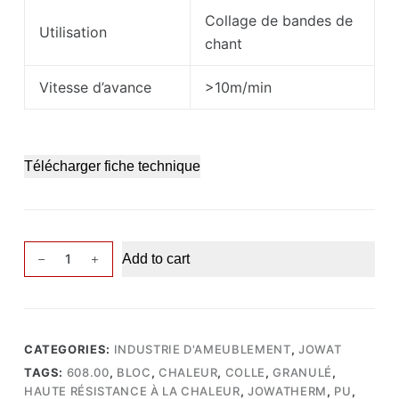
Collage de bandes de
Utilisation
chant
Vitesse d’avance
>10m/min
Télécharger fiche technique
Jowatherm
Add to cart
Reaktant
608.00
quantity
CATEGORIES:
INDUSTRIE D'AMEUBLEMENT
,
JOWAT
TAGS:
608.00
,
BLOC
,
CHALEUR
,
COLLE
,
GRANULÉ
,
HAUTE RÉSISTANCE À LA CHALEUR
,
JOWATHERM
,
PU
,